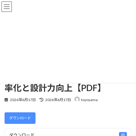
コ
ナ
株式会社TEK
ン
ビ
テ
ゲ
ン
ー
ツ
シ
ダウンロード
へ
ョ
ス
ン
キ
に
ッ
移
SOLIDWORKS 3D Design
ダウンロード
プ
動
AI+SOLIDWORKSで実現する効率化と設計力向上【PDF】
AI+SOLIDWORKSで実現する効
率化と設計力向上【PDF】
最
2026年6月17日
2026年6月17日
toyoyama
終
更
新
ダウンロード
日
時
:
ダウンロード
25